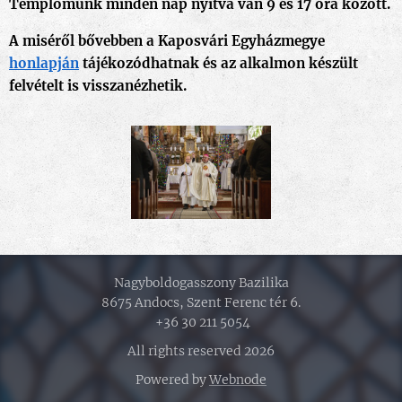
Templomunk minden nap nyitva van 9 és 17 óra között.
A miséről bővebben a Kaposvári Egyházmegye
honlapján
tájékozódhatnak és az alkalmon készült
felvételt is visszanézhetik.
Nagyboldogasszony Bazilika
8675 Andocs, Szent Ferenc tér 6.
+36 30 211 5054
All rights reserved 2026
Powered by
Webnode