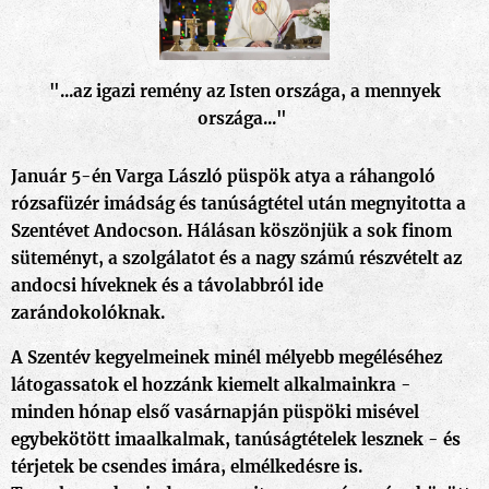
"...az igazi remény az Isten országa, a mennyek
országa..."
Január 5-én Varga László püspök atya a ráhangoló
rózsafüzér imádság és tanúságtétel után megnyitotta a
Szentévet Andocson. Hálásan köszönjük a sok finom
süteményt, a szolgálatot és a nagy számú részvételt az
andocsi híveknek és a távolabbról ide
zarándokolóknak.
A Szentév kegyelmeinek minél mélyebb megéléséhez
látogassatok el hozzánk kiemelt alkalmainkra -
minden hónap első vasárnapján püspöki misével
egybekötött imaalkalmak, tanúságtételek lesznek - és
térjetek be csendes imára, elmélkedésre is.