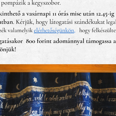
n pompázik a kegyszobor.
thető a vasárnapi 11 órás mise után 12.45-ig i
ntban
. Kérjük, hogy látogatási szándékukat
lega
zzék valamelyik
elérhetőségünkön
,
hogy felkészült
ogatásakor 800 forint adománnyal támogassa
zönjük!