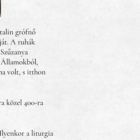
talin grófnő
ját. A ruhák
 Szűzanya
t Államokból,
a volt, s itthon
a közel 400-ra
lyenkor a liturgia