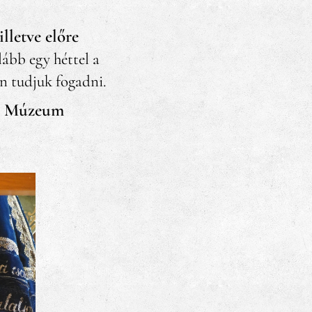
lletve
előre
lább egy héttel a
en tudjuk fogadni.
 a Múzeum