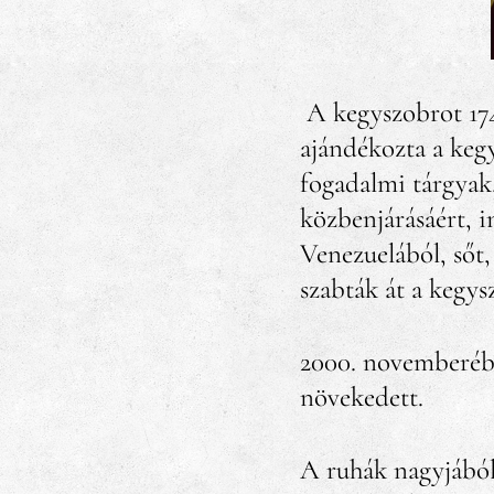
A kegyszobrot 1747
ajándékozta a keg
fogadalmi tárgyak
közbenjárásáért, 
Venezuelából, sőt,
szabták át a kegys
2000. novemberébe
növekedett.
A ruhák nagyjából 