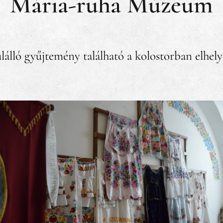
Mária-ruha Múzeum
álló gyűjtemény található a kolostorban elhel