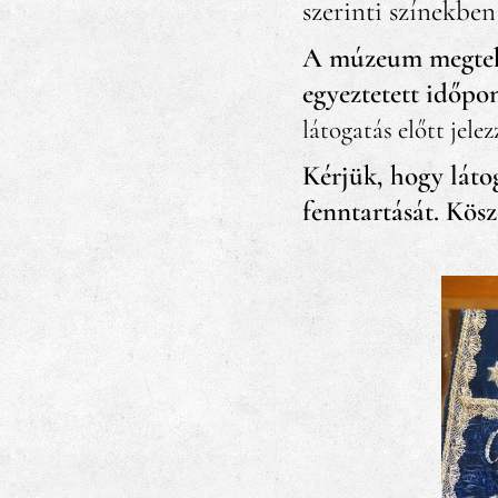
szerinti színekbe
A múzeum megtekin
egyeztetett időpo
látogatás előtt jele
Kérjük, hogy lát
fenntartását. Kös