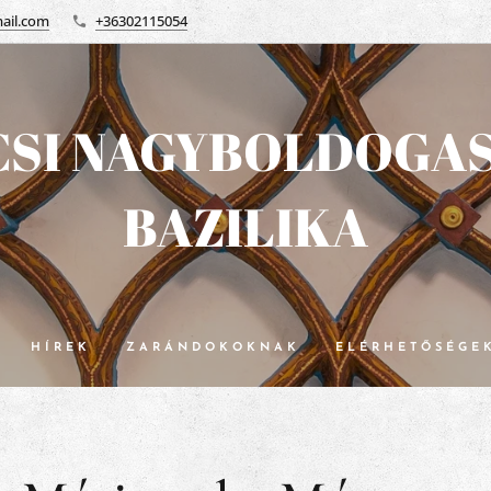
ail.com
+36302115054
SI NAGYBOLDOGA
BAZILIKA
HÍREK
ZARÁNDOKOKNAK
ELÉRHETŐSÉGE