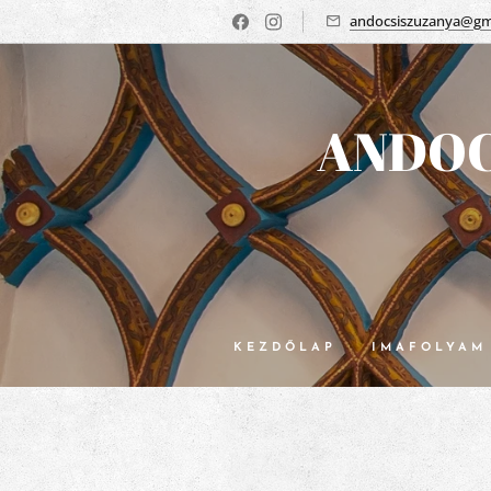
andocsiszuzanya@gm
ANDOC
KEZDŐLAP
IMAFOLYAM