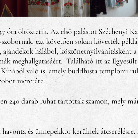
 óta öltöztetik. Az első palástot Széchenyi Ka
yszobornak, ezt követően sokan követték példá
, ajándékok hálából, köszönetnyilvánításként a
imák meghallgatásáért.
Található itt az Egyesül
 Kínából való is, amely buddhista templomi ruh
zobor méretére.
n 240 darab ruhát tartottak számon, mely már
havonta és ünnepekkor kerülnek átcserélésre. I