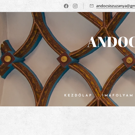
andocsiszuzanya@gm
ANDOC
KEZDŐLAP
IMAFOLYAM