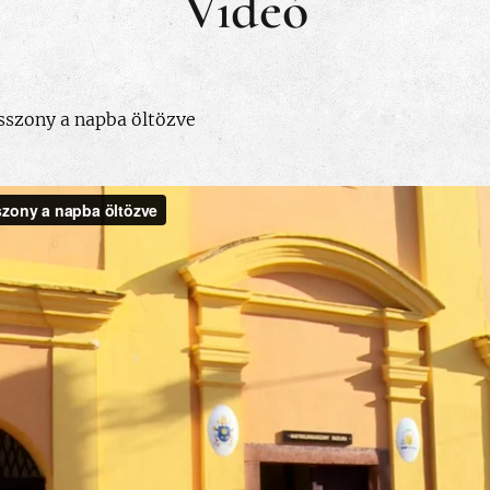
Videó
asszony a napba öltözve