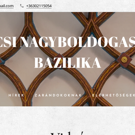
ail.com
+36302115054
SI NAGYBOLDOGA
BAZILIKA
HÍREK
ZARÁNDOKOKNAK
ELÉRHETŐSÉGE