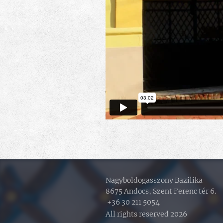
Nagyboldogasszony Bazilika
8675 Andocs, Szent Ferenc tér 6.
+36 30 211 5054
All rights reserved 2026