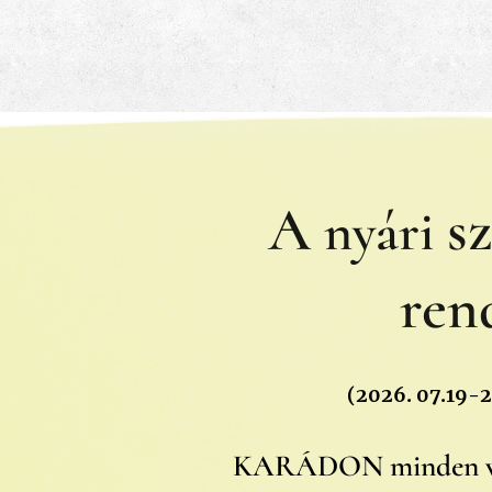
A
s
nyári
ren
(2026. 07.19-
KARÁDON
minden v