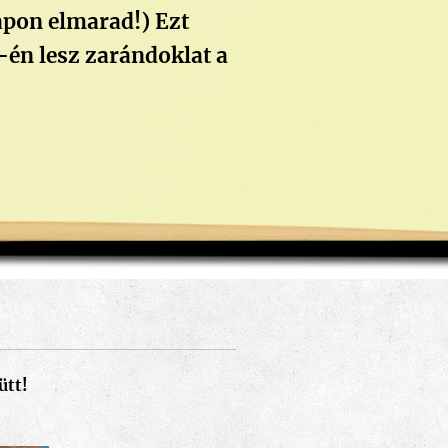
apon elmarad!) Ezt
-én lesz zarándoklat a
ütt!