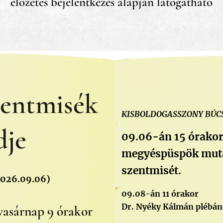
előzetes bejelentkezés alapján látogatható
zentmisék
KISBOLDOGASSZONY BÚC
dje
09.06-án 15 órakor
megyéspüspök muta
szentmisét.
2026.09.06)
09.08-án 11 órakor
Dr. Nyéky Kálmán plébáno
asárnap 9 órakor