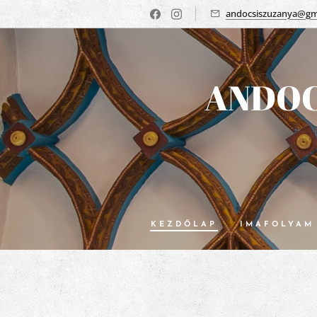
andocsiszuzanya@gm
ANDOC
KEZDŐLAP
IMAFOLYAM