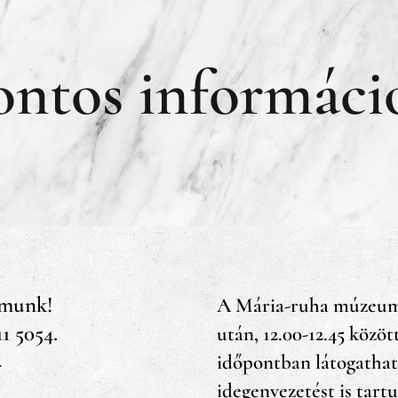
ontos informáci
ámunk!
A Mária-ruha múzeum 
11 5054.
után, 12.00-12.45 között
időpontban látogathat
*
idegenvezetést is tart