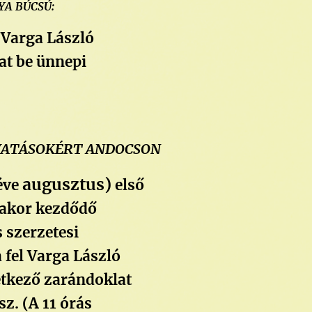
A BÚCSÚ:
 Varga László
t be ünnepi
VATÁSOKÉRT ANDOCSON
augusztus)
éve
első
rakor kezdődő
s szerzetesi
 fel Varga László
etkező zarándoklat
z. (A 11 órás