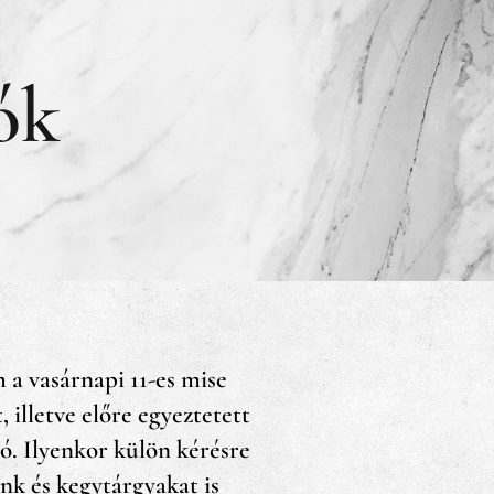
ók
a vasárnapi 11-es mise
, illetve előre egyeztetett
ó. Ilyenkor külön kérésre
unk és kegytárgyakat is