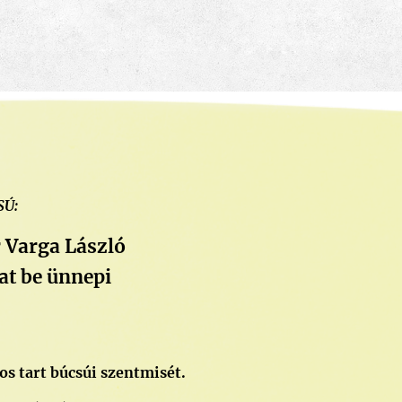
SÚ:
 Varga László
t be ünnepi
s tart búcsúi szentmisét.