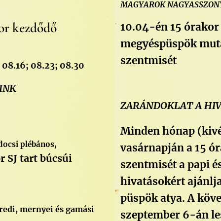
MAGYAROK NAGYASSZONY
or
kezdődő
10.04-én 15 órakor
megyéspüspök muta
szentmisét
 08.16; 08.23; 08.30
INK
ZARÁNDOKLAT A HI
Minden hónap (kiv
docsi plébános,
vasárnapján a 15 ó
r SJ tart búcsúi
szentmisét a papi é
hivatásokért ajánlja
püspök atya. A köv
redi, mernyei és gamási
szeptember 6-án les