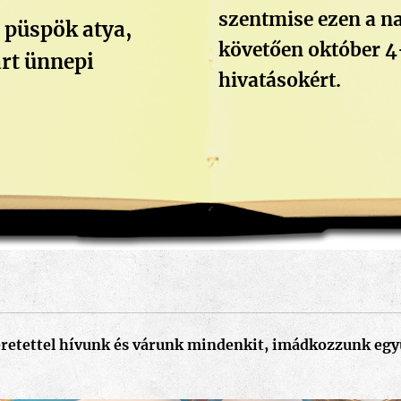
szentmise ezen a n
r püspök atya,
követően október 4
art ünnepi
hivatásokért.
retettel hívunk és várunk mindenkit, imádkozzunk egy