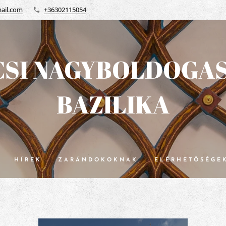
ail.com
+36302115054
SI NAGYBOLDOGA
BAZILIKA
HÍREK
ZARÁNDOKOKNAK
ELÉRHETŐSÉGE