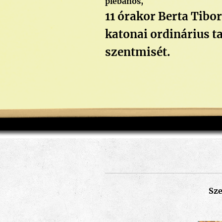
plébános,
11 órakor Berta Tibo
katonai ordinárius t
szentmisét.
Sze